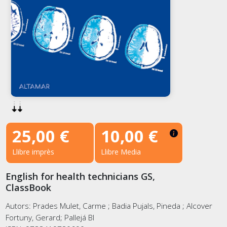
25,00 €
10,00 €
Llibre imprès
Llibre Media
English for health technicians GS,
ClassBook
Autors: Prades Mulet, Carme ; Badia Pujals, Pineda ; Alcover
Fortuny, Gerard; Pallejá Bl