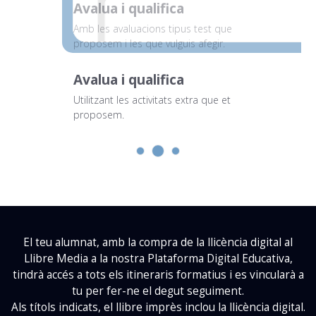
Avalua i qualifica
Avalua i qualifica
Amb el qualificador que pondera les
Amb les avaluacions tipus test que
diferents tipologies d'activitats que
proposem i les que vulguis afegir.
necessitis utilitzar.
Avalua i qualifica
Utilitzant les activitats extra que et
proposem.
El teu alumnat, amb la compra de la llicència digital al
Llibre Media a la nostra Plataforma Digital Educativa,
tindrà accés a tots els itineraris formatius i es vincularà a
tu per fer-ne el degut seguiment.
Als títols indicats, el llibre imprès inclou la llicència digital.