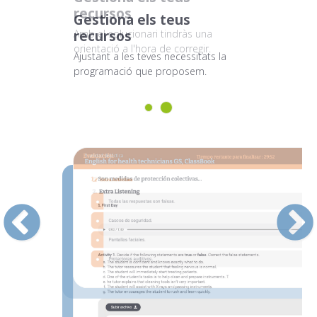
recursos
Gestiona els teus
recursos
Amb el solucionari tindràs una
orientació a l'hora de corregir.
Ajustant a les teves necessitats la
programació que proposem.