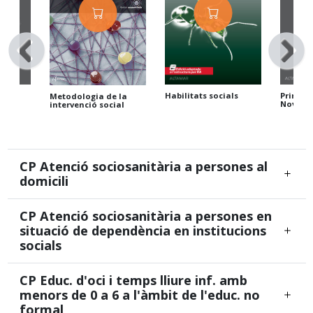
Primers 
Habilitats socials
Metodologia de la
Nova ed
intervenció social
tiu
CP Atenció sociosanitària a persones al
domicili
CP Atenció sociosanitària a persones en
situació de dependència en institucions
socials
CP Educ. d'oci i temps lliure inf. amb
menors de 0 a 6 a l'àmbit de l'educ. no
formal