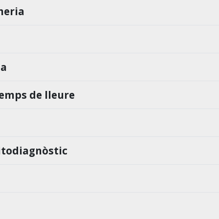
meria
ia
temps de lleure
itodiagnòstic