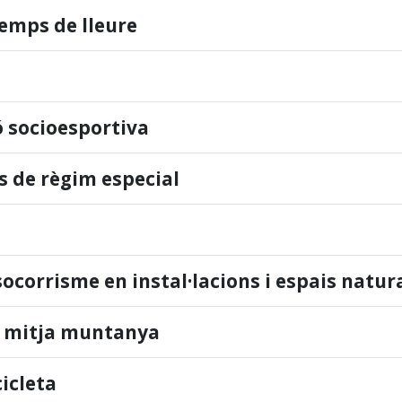
temps de lleure
 socioesportiva
 de règim especial
socorrisme en instal·lacions i espais natur
 i mitja muntanya
cicleta