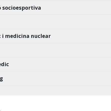
 socioesportiva
 i medicina nuclear
èdic
ng