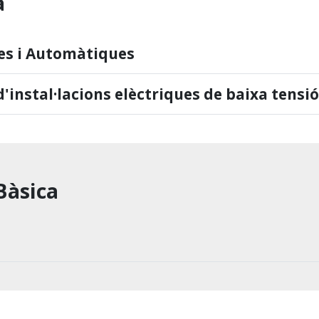
a
ues i Automàtiques
instal·lacions elèctriques de baixa tensió
Bàsica