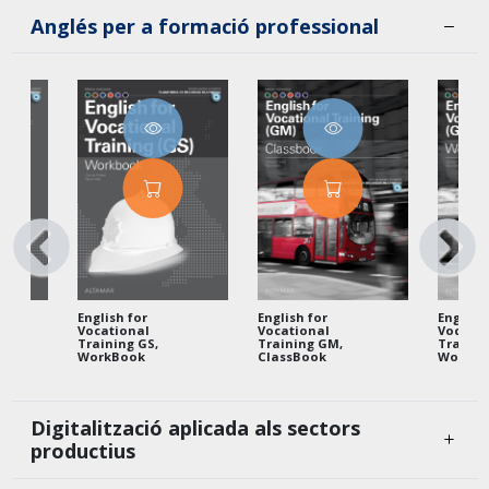
Anglés per a formació professional
English for
English for
English 
Vocational
Vocational
Vocatio
Training GS,
Training GM,
Trainin
WorkBook
ClassBook
WorkBo
Digitalització aplicada als sectors
productius