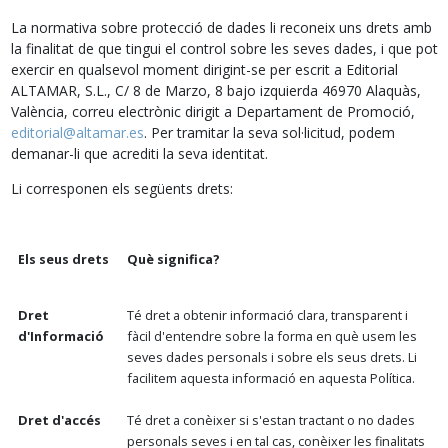
La normativa sobre protecció de dades li reconeix uns drets amb
la finalitat de que tingui el control sobre les seves dades, i que pot
exercir en qualsevol moment dirigint-se per escrit a Editorial
ALTAMAR, S.L., C/ 8 de Marzo, 8 bajo izquierda 46970 Alaquàs,
València, correu electrònic dirigit a Departament de Promoció,
editorial@altamar.es
. Per tramitar la seva sol·licitud, podem
demanar-li que acrediti la seva identitat.
Li corresponen els següents drets:
Els seus drets
Què significa?
Dret
Té dret a obtenir informació clara, transparent i
d'Informació
fàcil d'entendre sobre la forma en què usem les
seves dades personals i sobre els seus drets. Li
facilitem aquesta informació en aquesta Política.
Dret d'accés
Té dret a conèixer si s'estan tractant o no dades
personals seves i en tal cas, conèixer les finalitats