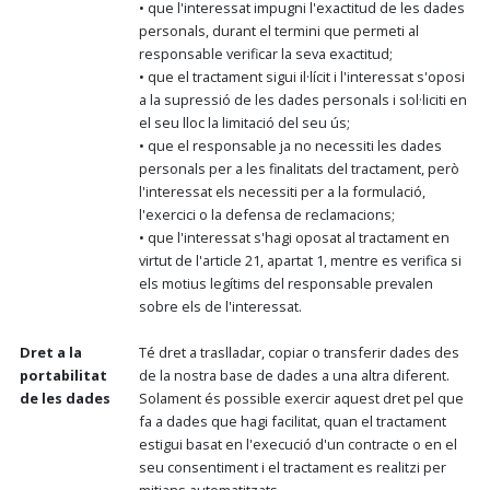
• que l'interessat impugni l'exactitud de les dades
personals, durant el termini que permeti al
responsable verificar la seva exactitud;
• que el tractament sigui il·lícit i l'interessat s'oposi
a la supressió de les dades personals i sol·liciti en
el seu lloc la limitació del seu ús;
• que el responsable ja no necessiti les dades
personals per a les finalitats del tractament, però
l'interessat els necessiti per a la formulació,
l'exercici o la defensa de reclamacions;
• que l'interessat s'hagi oposat al tractament en
virtut de l'article 21, apartat 1, mentre es verifica si
els motius legítims del responsable prevalen
sobre els de l'interessat.
Dret a la
Té dret a traslladar, copiar o transferir dades des
portabilitat
de la nostra base de dades a una altra diferent.
de les dades
Solament és possible exercir aquest dret pel que
fa a dades que hagi facilitat, quan el tractament
estigui basat en l'execució d'un contracte o en el
seu consentiment i el tractament es realitzi per