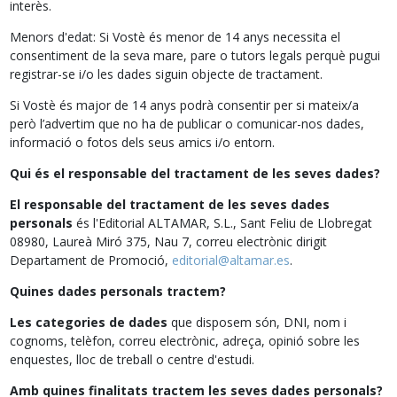
interès.
Menors d'edat: Si Vostè és menor de 14 anys necessita el
consentiment de la seva mare, pare o tutors legals perquè pugui
registrar-se i/o les dades siguin objecte de tractament.
Si Vostè és major de 14 anys podrà consentir per si mateix/a
però l’advertim que no ha de publicar o comunicar-nos dades,
informació o fotos dels seus amics i/o entorn.
Qui és el responsable del tractament de les seves dades?
El responsable del tractament de les seves dades
personals
és l'Editorial ALTAMAR, S.L., Sant Feliu de Llobregat
08980, Laureà Miró 375, Nau 7, correu electrònic dirigit
Departament de Promoció,
editorial@altamar.es
.
Quines dades personals tractem?
Les categories de dades
que disposem són, DNI, nom i
cognoms, telèfon, correu electrònic, adreça, opinió sobre les
enquestes, lloc de treball o centre d'estudi.
Amb quines finalitats tractem les seves dades personals?