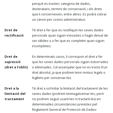
perquè es tracten, categoria de dades,
destinataris, termini de conservació, i els drets
que li concerneixen, entre altres. Es podrà cobrar
un cànon per costos administratius.
Dret de
Té dret a fer que es rectifiquin les seves dades
rectificació
personals quan siguin inexactes o hagin deixat de
ser vàlides o a fer que es completin quan siguin
incompletes.
Dret de
En determinats casos, li correspon el dret a fer
supressió
que les seves dades personals siguin esborrades
(dret a l'oblit)
o eliminades. Cal assenyalar que no es tracta d'un
dret absolut, ja que podrem tenir motius legals o
legítims per conservar-les.
Dret a la
Té dret a sol·licitar la limitació del tractament de les
limitació del
seves dades (podrem emmagatzemar-les, però
tractament
no podrem seguir usant-les ni tractant-les) en
determinades circumstàncies previstes pel
Reglament General de Protecció de Dades: