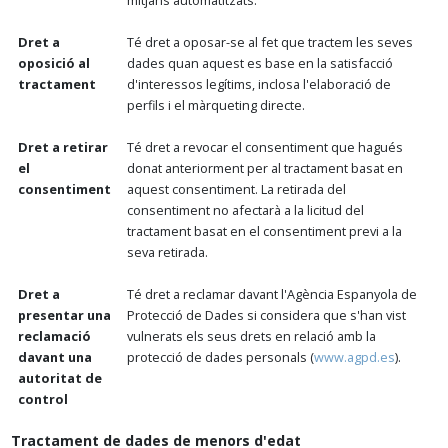
mitjans automatitzats.
Dret a
Té dret a oposar-se al fet que tractem les seves
oposició al
dades quan aquest es base en la satisfacció
tractament
d'interessos legítims, inclosa l'elaboració de
perfils i el màrqueting directe.
Dret a retirar
Té dret a revocar el consentiment que hagués
el
donat anteriorment per al tractament basat en
consentiment
aquest consentiment. La retirada del
consentiment no afectarà a la licitud del
tractament basat en el consentiment previ a la
seva retirada.
Dret a
Té dret a reclamar davant l'Agència Espanyola de
presentar una
Protecció de Dades si considera que s'han vist
reclamació
vulnerats els seus drets en relació amb la
davant una
protecció de dades personals (
www.agpd.es
).
autoritat de
control
Tractament de dades de menors d'edat