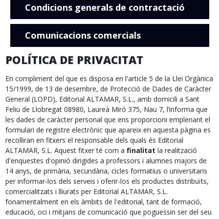
Condicions generals de contractació
Comunicacions comercials
POLÍTICA DE PRIVACITAT
En compliment del que es disposa en l'article 5 de la Llei Orgànica
15/1999, de 13 de desembre, de Protecció de Dades de Caràcter
General (LOPD), Editorial ALTAMAR, S.L., amb domicili a Sant
Feliu de Llobregat 08980, Laureà Miró 375, Nau 7, l’informa que
les dades de caràcter personal que ens proporcioni emplenant el
formulari de registre electrònic que apareix en aquesta pàgina es
recolliran en fitxers el responsable dels quals és Editorial
ALTAMAR, S.L. Aquest fitxer té com a
finalitat
la realització
d'enquestes d'opinió dirigides a professors i alumnes majors de
14 anys, de primària, secundària, cicles formatius o universitaris
per informar-los dels serveis i oferir-los els productes distribuïts,
comercialitzats i lliurats per Editorial ALTAMAR, S.L.
fonamentalment en els àmbits de l'editorial, tant de formació,
educació, oci i mitjans de comunicació que poguessin ser del seu