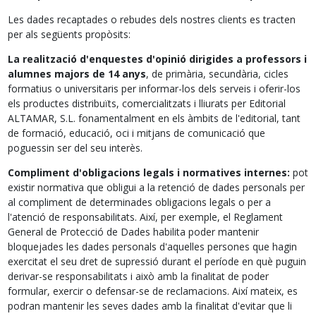
Les dades recaptades o rebudes dels nostres clients es tracten
per als següents propòsits:
La realització d'enquestes d'opinió dirigides a professors i
alumnes majors de 14 anys
, de primària, secundària, cicles
formatius o universitaris per informar-los dels serveis i oferir-los
els productes distribuïts, comercialitzats i lliurats per Editorial
ALTAMAR, S.L. fonamentalment en els àmbits de l'editorial, tant
de formació, educació, oci i mitjans de comunicació que
poguessin ser del seu interès.
Compliment d'obligacions legals i normatives internes:
pot
existir normativa que obligui a la retenció de dades personals per
al compliment de determinades obligacions legals o per a
l'atenció de responsabilitats. Així, per exemple, el Reglament
General de Protecció de Dades habilita poder mantenir
bloquejades les dades personals d'aquelles persones que hagin
exercitat el seu dret de supressió durant el període en què puguin
derivar-se responsabilitats i això amb la finalitat de poder
formular, exercir o defensar-se de reclamacions. Així mateix, es
podran mantenir les seves dades amb la finalitat d'evitar que li