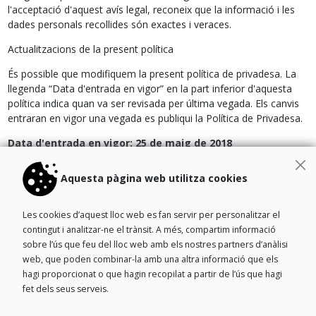
l'acceptació d'aquest avís legal, reconeix que la informació i les
dades personals recollides són exactes i veraces.
Actualitzacions de la present política
És possible que modifiquem la present política de privadesa. La
llegenda “Data d'entrada en vigor” en la part inferior d'aquesta
política indica quan va ser revisada per última vegada. Els canvis
entraran en vigor una vegada es publiqui la Política de Privadesa.
Data d'entrada en vigor: 25 de maig de 2018
Aquesta pàgina web utilitza cookies
Catàleg
Actualitat
Contacta
Les cookies d’aquest lloc web es fan servir per personalitzar el
Som una pime espanyola especialitzada en la creació de
contingut i analitzar-ne el trànsit. A més, compartim informació
materials didàctics i serveis de plataforma per a la formació
sobre l’ús que feu del lloc web amb els nostres partners d’anàlisi
professional. Confia en lexperiència i el coneixement d'una
web, que poden combinar-la amb una altra informació que els
editorial propera, que pensa en tu.
hagi proporcionat o que hagin recopilat a partir de l’ús que hagi
fet dels seus serveis.
Login