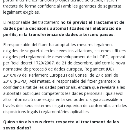
tractats de forma confidencial i amb les garanties de seguretat
legalment exigibles.
El responsable del tractament
no té previst el tractament de
dades per a decisions automatitzades ni l'elaboració de
perfils, ni la transferència de dades a tercers països.
El responsable del fitxer ha adoptat les mesures legalment
exigides de seguretat en les seves instal·lacions, sistemes i fitxers
exigides pel reglament de desenvolupament de la LOPD, aprovat
per Reial decret 1720/2007, de 21 de desembre, així com la nova
normativa de protecció de dades europea, Reglament (UE)
2016/679 del Parlament Europeu i del Consell de 27 d'abril de
2016 (RGPD). Així mateix, el responsable del fitxer garanteix la
confidencialitat de les dades personals, encara que revelarà a les
autoritats públiques competents les dades personals i qualsevol
altra informació que estigui en la seu poder o sigui accessible a
través dels seus sistemes i sigui requerida de conformitat amb les
disposicions legals i reglamentàries aplicables.
Quins són els seus drets respecte al tractament de les
seves dades?