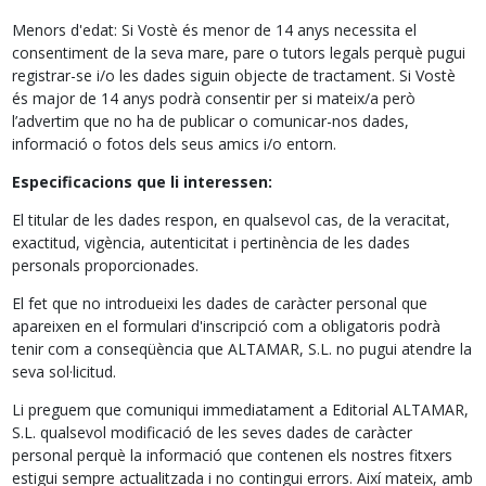
Menors d'edat: Si Vostè és menor de 14 anys necessita el
consentiment de la seva mare, pare o tutors legals perquè pugui
registrar-se i/o les dades siguin objecte de tractament. Si Vostè
és major de 14 anys podrà consentir per si mateix/a però
l’advertim que no ha de publicar o comunicar-nos dades,
informació o fotos dels seus amics i/o entorn.
Especificacions que li interessen:
El titular de les dades respon, en qualsevol cas, de la veracitat,
exactitud, vigència, autenticitat i pertinència de les dades
personals proporcionades.
El fet que no introdueixi les dades de caràcter personal que
apareixen en el formulari d'inscripció com a obligatoris podrà
tenir com a conseqüència que ALTAMAR, S.L. no pugui atendre la
seva sol·licitud.
Li preguem que comuniqui immediatament a Editorial ALTAMAR,
S.L. qualsevol modificació de les seves dades de caràcter
personal perquè la informació que contenen els nostres fitxers
estigui sempre actualitzada i no contingui errors. Així mateix, amb